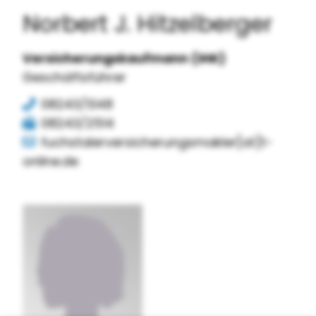
Norbert J. Hitzelberger
Versicherungskaufmann (IHK)
Geschäftsführer
08243/1348
08243/2514
fuchstalerversicherungsmakler[at]t-
online.de