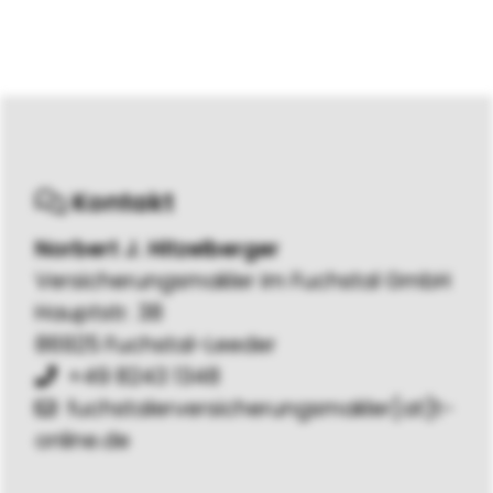
Kontakt
Norbert J. Hitzelberger
Versicherungsmakler im Fuchstal GmbH
Hauptstr. 38
86925 Fuchstal-Leeder
+49 8243 1348
fuchstalerversicherungsmakler[at]t-
online.de