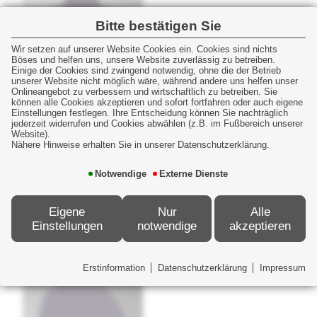
Bitte bestätigen Sie
Wir setzen auf unserer Website Cookies ein. Cookies sind nichts
Böses und helfen uns, unsere Website zuverlässig zu betreiben.
Einige der Cookies sind zwingend notwendig, ohne die der Betrieb
Heike Hitzelberger
unserer Website nicht möglich wäre, während andere uns helfen unser
Onlineangebot zu verbessern und wirtschaftlich zu betreiben. Sie
können alle Cookies akzeptieren und sofort fortfahren oder auch eigene
Einstellungen festlegen. Ihre Entscheidung können Sie nachträglich
Groß- und Außenhandelskauffrau
jederzeit widerrufen und Cookies abwählen (z.B. im Fußbereich unserer
Website).
(IHK)
Nähere Hinweise erhalten Sie in unserer Datenschutzerklärung.
08243/1348
Notwendige
Externe Dienste
08243/2514
fuchstalerversicherungsmakler[at]t-
Eigene
Nur
Alle
online.de
Einstellungen
notwendige
akzeptieren
Erstinformation
Datenschutzerklärung
Impressum