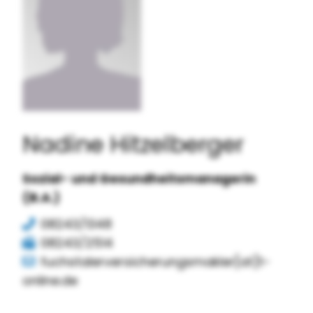
Nadine Hitzelberger
Sozial- und Gesundheitsmanagerin
(B.A.)
08243/1348
08243/2514
fuchstalerversicherungsmakler[at]t-
online.de