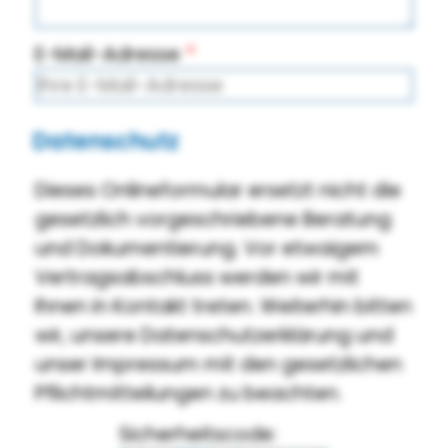
E-Mail-Adresse
Datenschutz
Dieses Onlineformular ersetzt nicht die
gesetzlich vorgeschriebene Beratung
und Dokumentierung. Vor etwaigem
Vertragsabschluss werden wir mit
Ihnen in Kontakt treten. Weiterhin bitten
wir, unsere Datenschutzerklärung und
unser Impressum mit den gesetzlichen
Pflichtmitteilungen zu beachten.
Sicherheitscode: