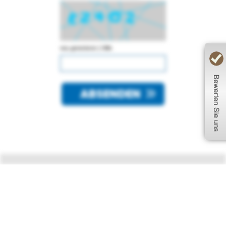
neu generieren
|
Hilfe
ABSENDEN
Kontakt
Norbert J. Hitzelberger