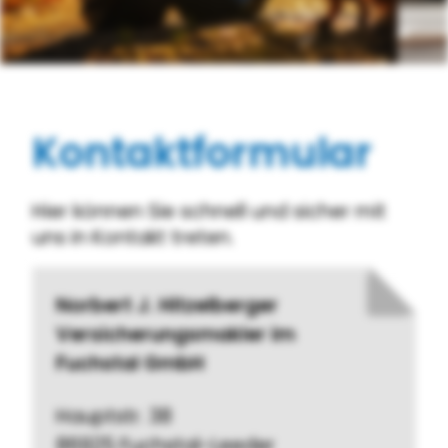
Kontaktformular
Hier können Sie schnell und sicher mit
uns in Kontakt treten.
Norbert J. Hitzelberger
Versicherungsmakler im
Fuchstal GmbH
Hauptstr. 38
86925 Fuchstal-Leeder