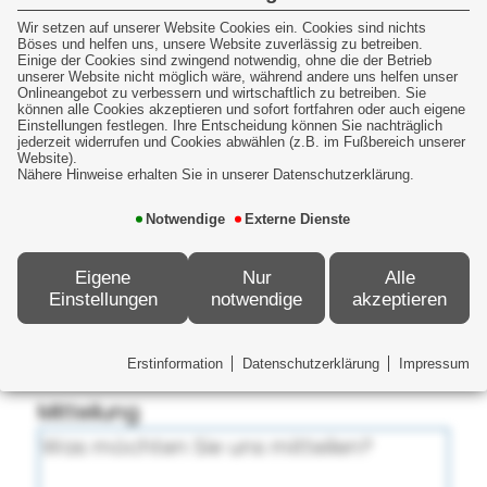
Nein
Wir setzen auf unserer Website Cookies ein. Cookies sind nichts
Böses und helfen uns, unsere Website zuverlässig zu betreiben.
Einige der Cookies sind zwingend notwendig, ohne die der Betrieb
unserer Website nicht möglich wäre, während andere uns helfen unser
Ihre Telefonnummer
Onlineangebot zu verbessern und wirtschaftlich zu betreiben. Sie
Beratungstermin
können alle Cookies akzeptieren und sofort fortfahren oder auch eigene
Einstellungen festlegen. Ihre Entscheidung können Sie nachträglich
jederzeit widerrufen und Cookies abwählen (z.B. im Fußbereich unserer
Website).
Wünschen Sie einen Beratungstermin?
Nähere Hinweise erhalten Sie in unserer Datenschutzerklärung.
Wünschen Sie einen Beratungstermin?
Ja
Notwendige
Externe Dienste
Nein
Eigene
Nur
Alle
Einstellungen
notwendige
akzeptieren
Ihr Wunschtermin
Ihre Mitteilung an uns
Erstinformation
Datenschutzerklärung
Impressum
Mitteilung